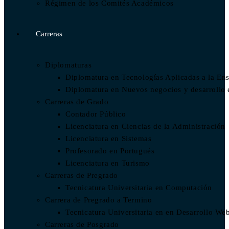
Régimen de los Comités Académicos
Carreras
Diplomaturas
Diplomatura en Tecnologías Aplicadas a la En
Diplomatura en Nuevos negocios y desarrollo
Carreras de Grado
Contador Público
Licenciatura en Ciencias de la Administración
Licenciatura en Sistemas
Profesorado en Portugués
Licenciatura en Turismo
Carreras de Pregrado
Tecnicatura Universitaria en Computación
Carrera de Pregrado a Termino
Tecnicatura Universitaria en en Desarrollo We
Carreras de Posgrado