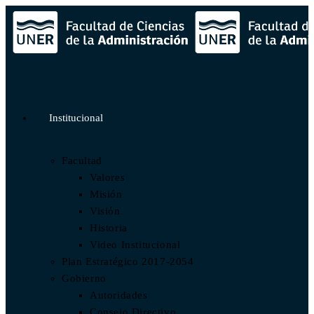
Institucional
Facultad
Valores
Misión
Visión
Historia
Video Institucional
Plan Estratégico 2017-2054
Gobierno
Autoridades
Consejo Directivo