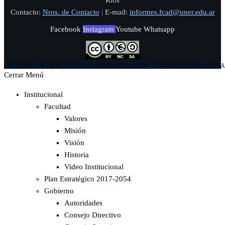
Ríos
Contacto:
Nros. de Contacto
|
E-mail:
informes.fcad@uner.edu.ar
Facebook
Instagram
Youtube
Whatsapp
FACULTAD DE CIENCIAS DE LA ADMINISTRACIÓN - UNIVERSIDAD NACIONA
Cerrar Menú
Institucional
Facultad
Valores
Misión
Visión
Historia
Video Institucional
Plan Estratégico 2017-2054
Gobierno
Autoridades
Consejo Directivo