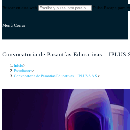
Buscar en esta web
Pulsa Escape para ce
Menú
Cerrar
Convocatoria de Pasantías Educativas – IPLUS 
Inicio
>
Estudiantes
>
Convocatoria de Pasantías Educativas – IPLUS S.A.S.
>