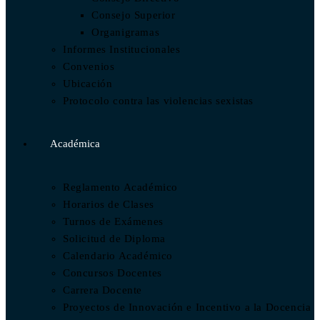
Consejo Superior
Organigramas
Informes Institucionales
Convenios
Ubicación
Protocolo contra las violencias sexistas
Académica
Reglamento Académico
Horarios de Clases
Turnos de Exámenes
Solicitud de Diploma
Calendario Académico
Concursos Docentes
Carrera Docente
Proyectos de Innovación e Incentivo a la Docencia