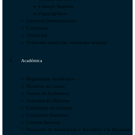
Consejo Superior
Organigramas
Informes Institucionales
Convenios
Ubicación
Protocolo contra las violencias sexistas
Académica
Reglamento Académico
Horarios de Clases
Turnos de Exámenes
Solicitud de Diploma
Calendario Académico
Concursos Docentes
Carrera Docente
Proyectos de Innovación e Incentivo a la Docencia