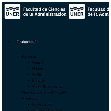
Institucional
Facultad
Valores
Misión
Visión
Historia
Video Institucional
Plan Estratégico 2017-2054
Gobierno
Autoridades
Consejo Directivo