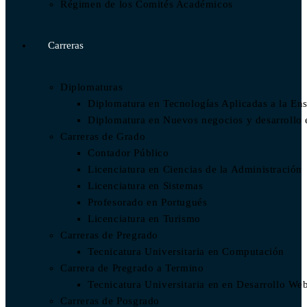
Régimen de los Comités Académicos
Carreras
Diplomaturas
Diplomatura en Tecnologías Aplicadas a la En
Diplomatura en Nuevos negocios y desarrollo
Carreras de Grado
Contador Público
Licenciatura en Ciencias de la Administración
Licenciatura en Sistemas
Profesorado en Portugués
Licenciatura en Turismo
Carreras de Pregrado
Tecnicatura Universitaria en Computación
Carrera de Pregrado a Termino
Tecnicatura Universitaria en en Desarrollo We
Carreras de Posgrado