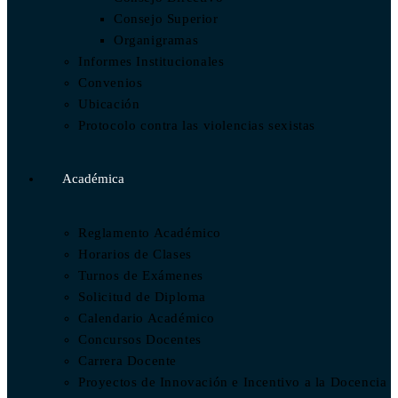
Consejo Superior
Organigramas
Informes Institucionales
Convenios
Ubicación
Protocolo contra las violencias sexistas
Académica
Reglamento Académico
Horarios de Clases
Turnos de Exámenes
Solicitud de Diploma
Calendario Académico
Concursos Docentes
Carrera Docente
Proyectos de Innovación e Incentivo a la Docencia