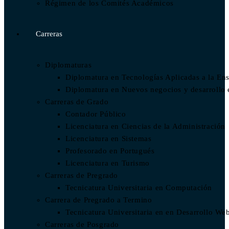
Régimen de los Comités Académicos
Carreras
Diplomaturas
Diplomatura en Tecnologías Aplicadas a la En
Diplomatura en Nuevos negocios y desarrollo
Carreras de Grado
Contador Público
Licenciatura en Ciencias de la Administración
Licenciatura en Sistemas
Profesorado en Portugués
Licenciatura en Turismo
Carreras de Pregrado
Tecnicatura Universitaria en Computación
Carrera de Pregrado a Termino
Tecnicatura Universitaria en en Desarrollo We
Carreras de Posgrado