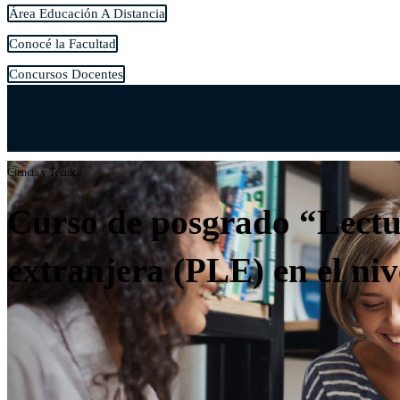
Área Educación A Distancia
Conocé la Facultad
Concursos Docentes
Ciencia y Técnica
Curso de posgrado “Lectu
extranjera (PLE) en el niv