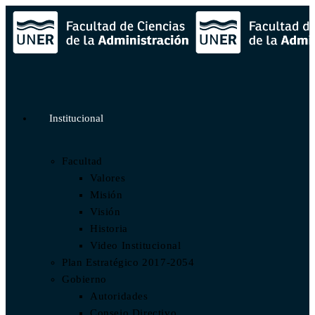
Institucional
Facultad
Valores
Misión
Visión
Historia
Video Institucional
Plan Estratégico 2017-2054
Gobierno
Autoridades
Consejo Directivo