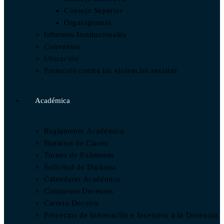
Consejo Superior
Organigramas
Informes Institucionales
Convenios
Ubicación
Protocolo contra las violencias sexistas
Académica
Reglamento Académico
Horarios de Clases
Turnos de Exámenes
Solicitud de Diploma
Calendario Académico
Concursos Docentes
Carrera Docente
Proyectos de Innovación e Incentivo a la Docencia