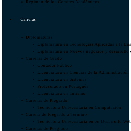
Régimen de los Comités Académicos
Carreras
Diplomaturas
Diplomatura en Tecnologías Aplicadas a la En
Diplomatura en Nuevos negocios y desarrollo
Carreras de Grado
Contador Público
Licenciatura en Ciencias de la Administración
Licenciatura en Sistemas
Profesorado en Portugués
Licenciatura en Turismo
Carreras de Pregrado
Tecnicatura Universitaria en Computación
Carrera de Pregrado a Termino
Tecnicatura Universitaria en en Desarrollo We
Carreras de Posgrado