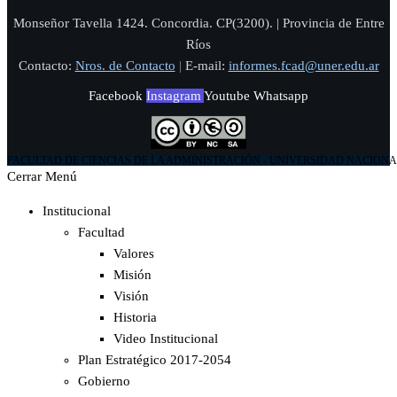
Monseñor Tavella 1424. Concordia. CP(3200). | Provincia de Entre
Ríos
Contacto:
Nros. de Contacto
|
E-mail:
informes.fcad@uner.edu.ar
Facebook
Instagram
Youtube
Whatsapp
FACULTAD DE CIENCIAS DE LA ADMINISTRACIÓN - UNIVERSIDAD NACIONA
Cerrar Menú
Institucional
Facultad
Valores
Misión
Visión
Historia
Video Institucional
Plan Estratégico 2017-2054
Gobierno