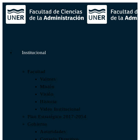
Institucional
Facultad
Valores
Misión
Visión
Historia
Video Institucional
Plan Estratégico 2017-2054
Gobierno
Autoridades
Consejo Directivo