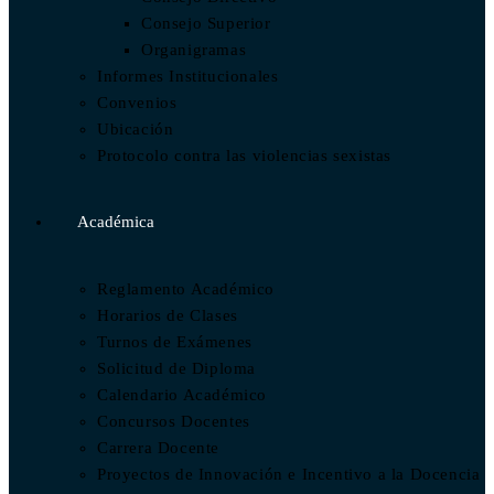
Consejo Superior
Organigramas
Informes Institucionales
Convenios
Ubicación
Protocolo contra las violencias sexistas
Académica
Reglamento Académico
Horarios de Clases
Turnos de Exámenes
Solicitud de Diploma
Calendario Académico
Concursos Docentes
Carrera Docente
Proyectos de Innovación e Incentivo a la Docencia