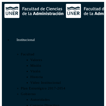
Institucional
Facultad
Valores
Misión
Visión
Historia
Video Institucional
Plan Estratégico 2017-2054
Gobierno
Autoridades
Consejo Directivo