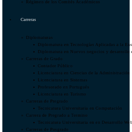
Régimen de los Comités Académicos
Carreras
Diplomaturas
Diplomatura en Tecnologías Aplicadas a la En
Diplomatura en Nuevos negocios y desarrollo
Carreras de Grado
Contador Público
Licenciatura en Ciencias de la Administración
Licenciatura en Sistemas
Profesorado en Portugués
Licenciatura en Turismo
Carreras de Pregrado
Tecnicatura Universitaria en Computación
Carrera de Pregrado a Termino
Tecnicatura Universitaria en en Desarrollo We
Carreras de Posgrado