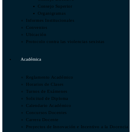
Consejo Superior
Organigramas
Informes Institucionales
Convenios
Ubicación
Protocolo contra las violencias sexistas
Académica
Reglamento Académico
Horarios de Clases
Turnos de Exámenes
Solicitud de Diploma
Calendario Académico
Concursos Docentes
Carrera Docente
Proyectos de Innovación e Incentivo a la Docencia