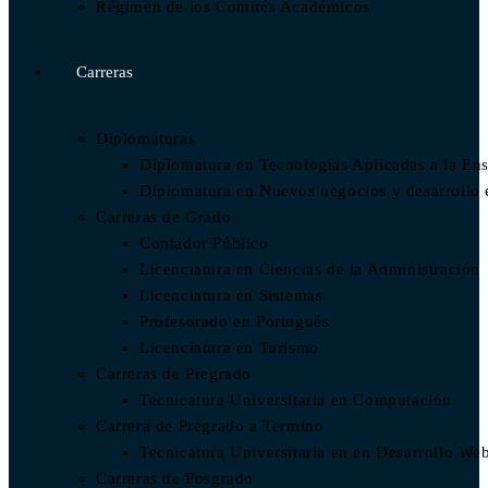
Régimen de los Comités Académicos
Carreras
Diplomaturas
Diplomatura en Tecnologías Aplicadas a la En
Diplomatura en Nuevos negocios y desarrollo
Carreras de Grado
Contador Público
Licenciatura en Ciencias de la Administración
Licenciatura en Sistemas
Profesorado en Portugués
Licenciatura en Turismo
Carreras de Pregrado
Tecnicatura Universitaria en Computación
Carrera de Pregrado a Termino
Tecnicatura Universitaria en en Desarrollo We
Carreras de Posgrado