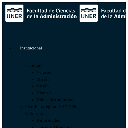
Institucional
Facultad
Valores
Misión
Visión
Historia
Video Institucional
Plan Estratégico 2017-2054
Gobierno
Autoridades
Consejo Directivo