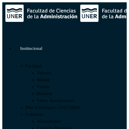
Institucional
Facultad
Valores
Misión
Visión
Historia
Video Institucional
Plan Estratégico 2017-2054
Gobierno
Autoridades
Consejo Directivo