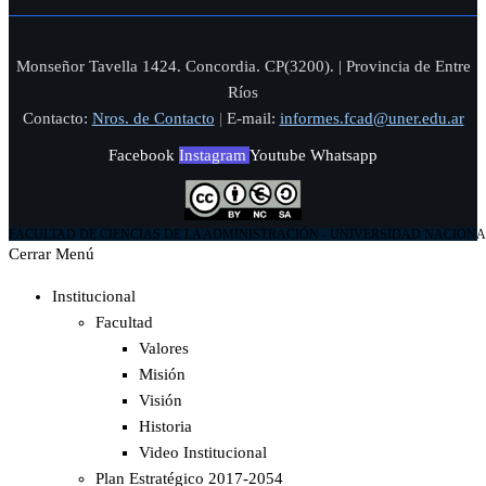
Monseñor Tavella 1424. Concordia. CP(3200). | Provincia de Entre
Ríos
Contacto:
Nros. de Contacto
|
E-mail:
informes.fcad@uner.edu.ar
Facebook
Instagram
Youtube
Whatsapp
FACULTAD DE CIENCIAS DE LA ADMINISTRACIÓN - UNIVERSIDAD NACIONA
Cerrar Menú
Institucional
Facultad
Valores
Misión
Visión
Historia
Video Institucional
Plan Estratégico 2017-2054