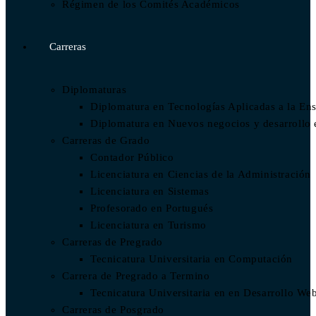
Régimen de los Comités Académicos
Carreras
Diplomaturas
Diplomatura en Tecnologías Aplicadas a la En
Diplomatura en Nuevos negocios y desarrollo
Carreras de Grado
Contador Público
Licenciatura en Ciencias de la Administración
Licenciatura en Sistemas
Profesorado en Portugués
Licenciatura en Turismo
Carreras de Pregrado
Tecnicatura Universitaria en Computación
Carrera de Pregrado a Termino
Tecnicatura Universitaria en en Desarrollo We
Carreras de Posgrado