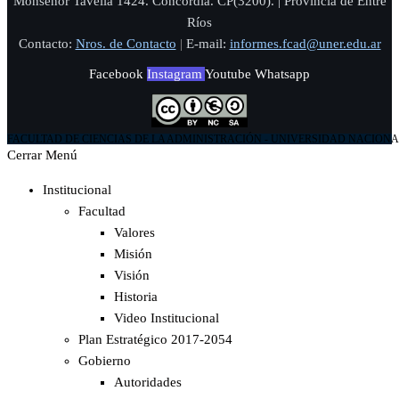
Monseñor Tavella 1424. Concordia. CP(3200). | Provincia de Entre
Ríos
Contacto:
Nros. de Contacto
|
E-mail:
informes.fcad@uner.edu.ar
Facebook
Instagram
Youtube
Whatsapp
FACULTAD DE CIENCIAS DE LA ADMINISTRACIÓN - UNIVERSIDAD NACIONA
Cerrar Menú
Institucional
Facultad
Valores
Misión
Visión
Historia
Video Institucional
Plan Estratégico 2017-2054
Gobierno
Autoridades