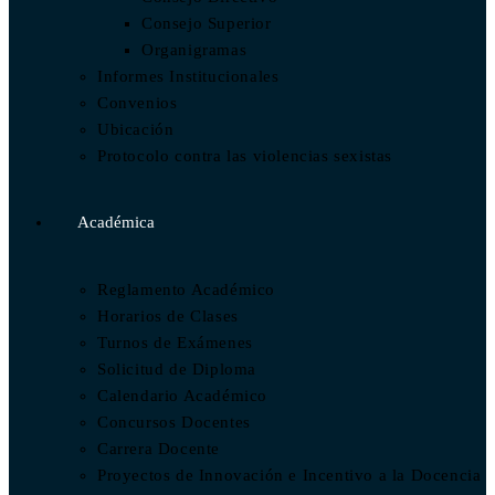
Consejo Superior
Organigramas
Informes Institucionales
Convenios
Ubicación
Protocolo contra las violencias sexistas
Académica
Reglamento Académico
Horarios de Clases
Turnos de Exámenes
Solicitud de Diploma
Calendario Académico
Concursos Docentes
Carrera Docente
Proyectos de Innovación e Incentivo a la Docencia