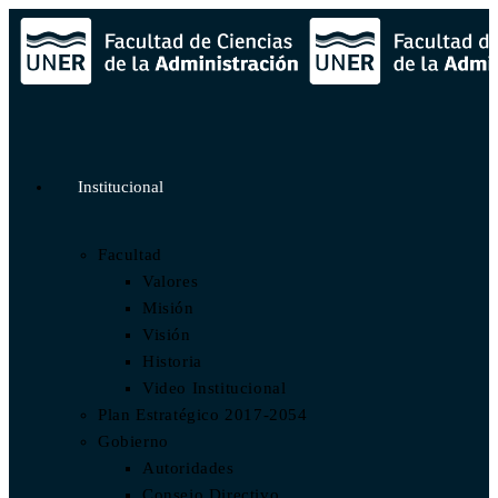
Institucional
Facultad
Valores
Misión
Visión
Historia
Video Institucional
Plan Estratégico 2017-2054
Gobierno
Autoridades
Consejo Directivo