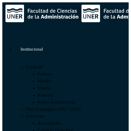
Institucional
Facultad
Valores
Misión
Visión
Historia
Video Institucional
Plan Estratégico 2017-2054
Gobierno
Autoridades
Consejo Directivo