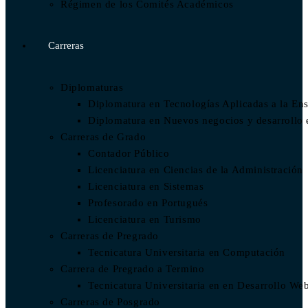
Régimen de los Comités Académicos
Carreras
Diplomaturas
Diplomatura en Tecnologías Aplicadas a la En
Diplomatura en Nuevos negocios y desarrollo
Carreras de Grado
Contador Público
Licenciatura en Ciencias de la Administración
Licenciatura en Sistemas
Profesorado en Portugués
Licenciatura en Turismo
Carreras de Pregrado
Tecnicatura Universitaria en Computación
Carrera de Pregrado a Termino
Tecnicatura Universitaria en en Desarrollo We
Carreras de Posgrado