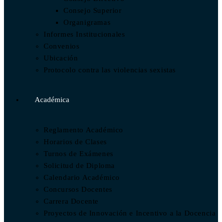
Consejo Superior
Organigramas
Informes Institucionales
Convenios
Ubicación
Protocolo contra las violencias sexistas
Académica
Reglamento Académico
Horarios de Clases
Turnos de Exámenes
Solicitud de Diploma
Calendario Académico
Concursos Docentes
Carrera Docente
Proyectos de Innovación e Incentivo a la Docencia