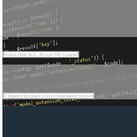
Preinscribite Acá - Acceso SIU Guaraní
O dejanos tus datos y nos contactamos con vos