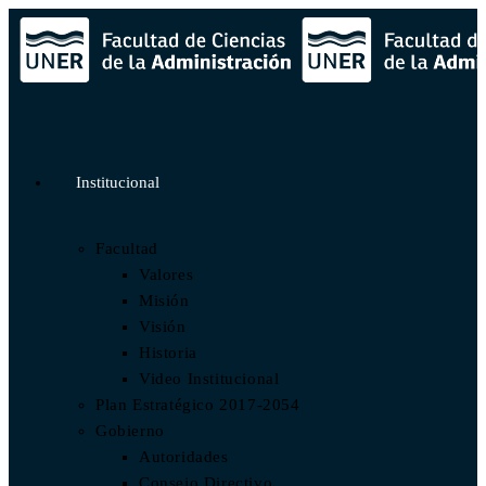
Institucional
Facultad
Valores
Misión
Visión
Historia
Video Institucional
Plan Estratégico 2017-2054
Gobierno
Autoridades
Consejo Directivo