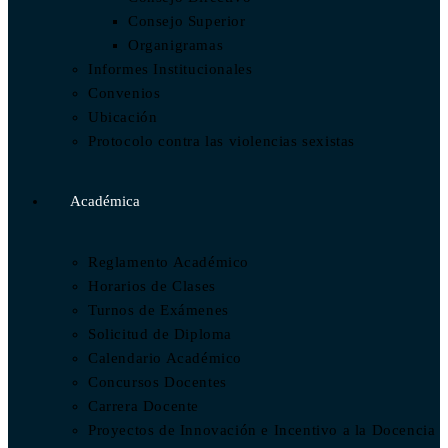
Consejo Superior
Organigramas
Informes Institucionales
Convenios
Ubicación
Protocolo contra las violencias sexistas
Académica
Reglamento Académico
Horarios de Clases
Turnos de Exámenes
Solicitud de Diploma
Calendario Académico
Concursos Docentes
Carrera Docente
Proyectos de Innovación e Incentivo a la Docencia