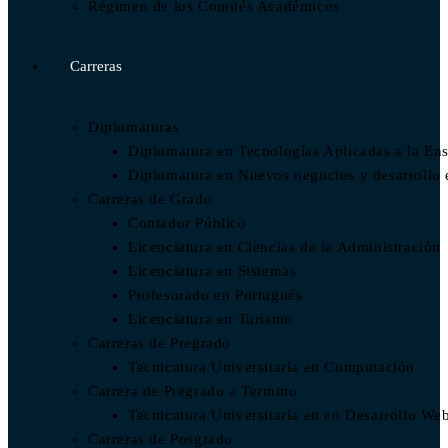
Régimen de los Comités Académicos
Carreras
Diplomaturas
Diplomatura en Tecnologías Aplicadas a la En
Diplomatura en Nuevos negocios y desarrollo
Carreras de Grado
Contador Público
Licenciatura en Ciencias de la Administración
Licenciatura en Sistemas
Profesorado en Portugués
Licenciatura en Turismo
Carreras de Pregrado
Tecnicatura Universitaria en Computación
Carrera de Pregrado a Termino
Tecnicatura Universitaria en en Desarrollo We
Carreras de Posgrado